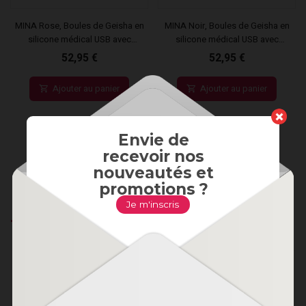
MINA Rose, Boules de Geisha en
MINA Noir, Boules de Geisha en
silicone médical USB avec
silicone médical USB avec
télécommande
télécommande
52,95 €
52,95 €
Ajouter au panier
Ajouter au panier
Envie de
recevoir nos
nouveautés et
promotions ?
Je m'inscris
Nos marques
Toutes nos marques