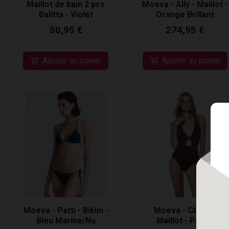
Maillot de bain 2 pcs
Moeva - Ally - Maillot -
Balitta - Violet
Orange Brillant
50,95 €
274,95 €
Ajouter au panier
Ajouter au panier
Moeva - Patti - Bikini -
Moeva - Claire -
Bleu Marine/Nu
Maillot - Prune