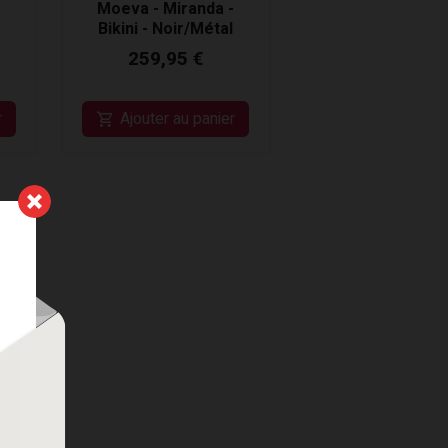
Moeva - Miranda -
Bikini - Noir/Métal
259,95 €
r
Ajouter au panier