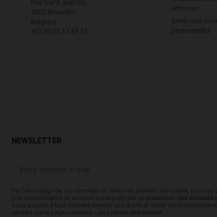
Rue Saint Jean 53,
adresses
1000 Bruxelles
Gérer mes info
Belgique
personnelles
+32 (0)25 37 49 12
NEWSLETTER
Votre
adresse
e-
mail
Par l'encodage de vos données et l'envoi du présent formulaire, vous rec
pris connaissance et accepté notre politique de
protection des données 
Vous pouvez à tout moment exercer vos droits et retirer votre consentem
rendant sur la page « contact » du présent site internet.