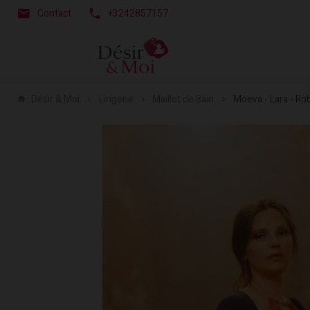
Contact
+3242857157
Désir & Moi
Lingerie
Maillot de Bain
Moeva - Lara - Ro