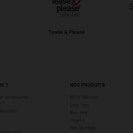
Tease & Please
DE ?
NOS PRODUITS
r ou retourner
Notre sélection
 ?
Love Toys
uivre mes
Bien-être
Lingerie
SM - Bondage
modifier mes