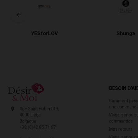
YESforLOV
Shunga
BESOIN D'AI
Comment passe
une commande
Rue Saint Hubert 49,
Visualiser ou s
4000 Liège
commandes
Belgique
+32 (0)42 85 71 57
Mes retours
Visualiser ou 