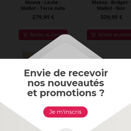
Moeva - Leslie -
Moeva - Bridget -
Maillot - Terre cuite
Maillot - Noir
279,95 €
339,95 €
Ajouter au panier
Ajouter au panie
Envie de recevoir
nos nouveautés
et promotions ?
Je m'inscris
Moeva - Miranda -
Bikini - Rouge/Or