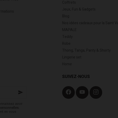
Coffrets
Jeux, Fun & Gadgets
rmations
Blog
Nos idées cadeaux pour la Saint V
MAPALE
Teddy
Robe
Thong, Tanga, Panty & Shorty
Lingerie set
Home
SUIVEZ-NOUS
onnaissez avoir
personnelles
.
ent en vous