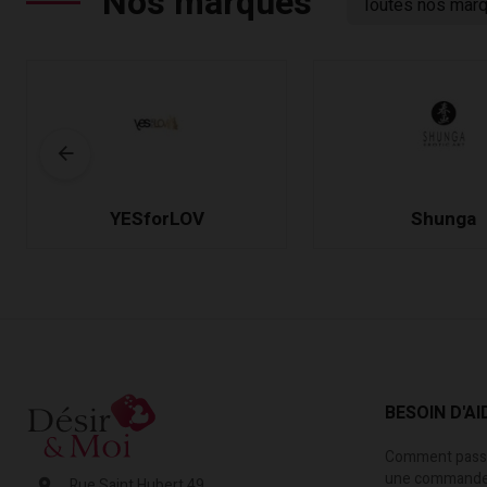
Nos marques
Toutes nos mar
YESforLOV
Shunga
BESOIN D'AI
Comment passe
une commande
Rue Saint Hubert 49,