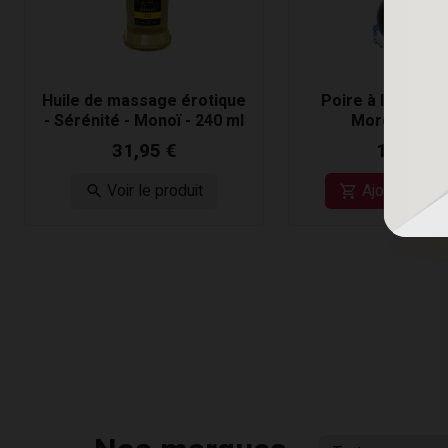
Huile de massage érotique
Poire à lavement
- Sérénité - Monoï - 240 ml
Morgane - N
31,95 €
19,95 €
Voir le produit
Ajouter au p