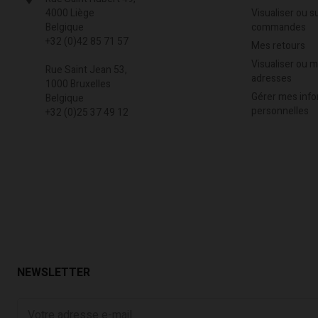
Visualiser ou s
4000 Liège
commandes
Belgique
+32 (0)42 85 71 57
Mes retours
Visualiser ou 
Rue Saint Jean 53,
adresses
1000 Bruxelles
Gérer mes info
Belgique
personnelles
+32 (0)25 37 49 12
NEWSLETTER
Votre