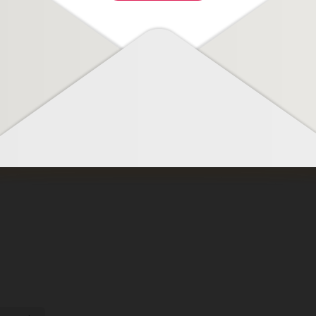
 Clara
Lelo - Vibromasseur Mona
Mixgli
oir
2 Cerise
Si
169,95 €
anier
Ajouter au panier