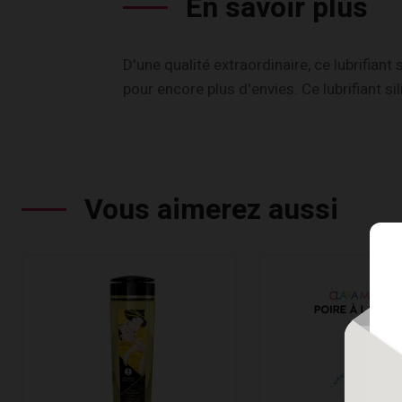
En savoir plus
D'une qualité extraordinaire, ce lubrifian
pour encore plus d'envies. Ce lubrifiant 
Vous aimerez aussi