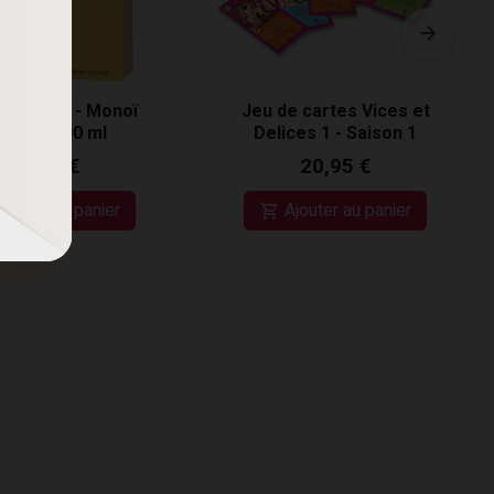
ss Soleil - Monoï
Jeu de cartes Vices et
licone 100 ml
Delices 1 - Saison 1
37,95 €
20,95 €
Ajouter au panier
Ajouter au panier