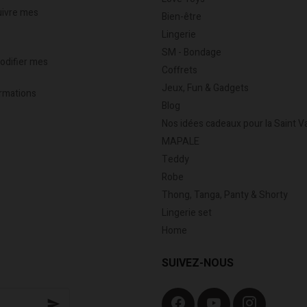
uivre mes
Bien-être
Lingerie
SM - Bondage
modifier mes
Coffrets
Jeux, Fun & Gadgets
rmations
Blog
Nos idées cadeaux pour la Saint V
MAPALE
Teddy
Robe
Thong, Tanga, Panty & Shorty
Lingerie set
Home
SUIVEZ-NOUS