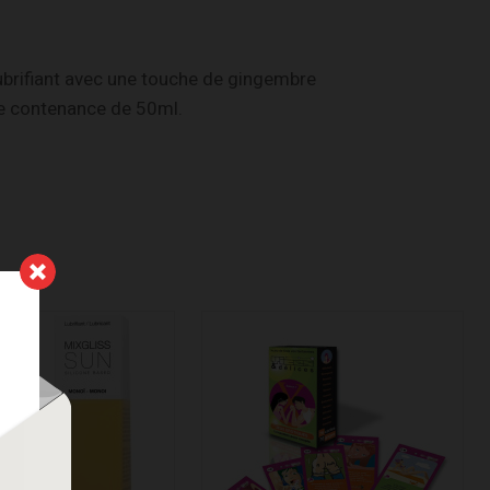
 lubrifiant avec une touche de gingembre
une contenance de 50ml.