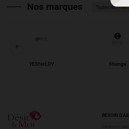
Nos marques
Toutes nos mar
YESforLOV
Shunga
BESOIN D'AI
Comment passe