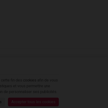
 cette fin des
 cette fin des
cookies
cookies
afin de vous
afin de vous
istiques et vous permettre une
istiques et vous permettre une
in de personnaliser ses publicités.
in de personnaliser ses publicités.
s
s
Accepter tous les cookies
Accepter tous les cookies