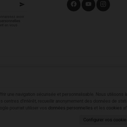
onnaissez avoir
personnelles
.
ent en vous
act
|
Conditions générales
|
Traitement de vos données par Google
ur commerçants, indépendants & PME
r une navigation sécurisée et personnalisable. Nous utilisons à
r une navigation sécurisée et personnalisable. Nous utilisons à
 centres d’intérêt, recueillir anonymement des données de stat
 centres d’intérêt, recueillir anonymement des données de stat
ogle pourrait utiliser vos
ogle pourrait utiliser vos
données personnelles
données personnelles
et les
et les
cookies
cookies
af
af
Configurer vos cookie
Configurer vos cookie