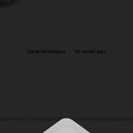
Caractéristiques
En savoir plus
edients (INCI): Dimethylpolysiloxane, Decamethylcyclopentasilox