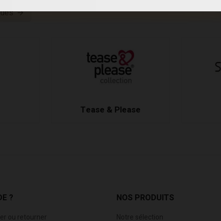
ques
Tease & Please
DE ?
NOS PRODUITS
r ou retourner
Notre sélection