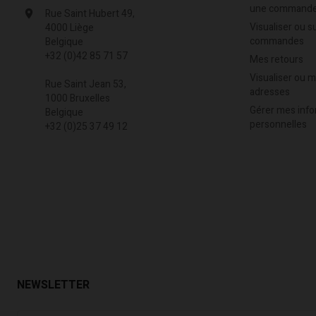
une commande
Rue Saint Hubert 49,
Visualiser ou s
4000 Liège
commandes
Belgique
+32 (0)42 85 71 57
Mes retours
Visualiser ou 
Rue Saint Jean 53,
adresses
1000 Bruxelles
Gérer mes info
Belgique
personnelles
+32 (0)25 37 49 12
NEWSLETTER