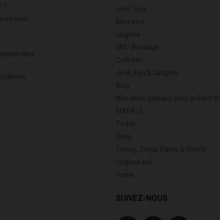
 ?
Love Toys
uivre mes
Bien-être
Lingerie
SM - Bondage
modifier mes
Coffrets
Jeux, Fun & Gadgets
rmations
Blog
Nos idées cadeaux pour la Saint V
MAPALE
Teddy
Robe
Thong, Tanga, Panty & Shorty
Lingerie set
Home
SUIVEZ-NOUS