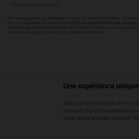
Votre
adresse
e-
mail
Par l'encodage de vos données et l'envoi du présent formulaire, vous rec
pris connaissance et accepté notre politique de
protection des données 
Vous pouvez à tout moment exercer vos droits et retirer votre consentem
rendant sur la page « contact » du présent site internet.
Désir & Moi | N° d'entreprise : 0628464384 |
Mentions légales & Cont
Une expérience unique
Une expérience unique
Conditions d'utilisation du site web
|
Cookies
|
Données personnelles
© Copyright 2026 -
E-net Business
, accélérateur d'e-commerce po
Nous sommes soucieux de vous offri
Nous sommes soucieux de vous offri
proposer des offres adaptées à vos
proposer des offres adaptées à vos
visite la plus agréable possible. Go
visite la plus agréable possible. Go