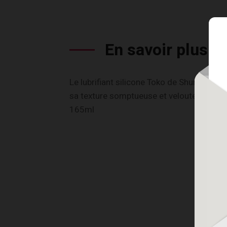
En savoir plus
Le lubrifiant silicone Toko de Shunga a la 
sa texture somptueuse et veloutée procure
165ml