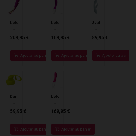
Lelo
Lelo
Svakom
-
-
-
Vibromasseur
Vibromasseur
Vibromasseur
209,95 €
169,95 €
89,95 €
Smart
Mona
point
Wand
Wave
G
2
Magenta
et
Ajouter au panier
Ajouter au panier
Ajouter au panier
Large
clitoris
Magenta
chauffant
contrôlé
par
application
Chika
Gris
Dame
Lelo
Turquoise
-
-
Fin
Vibromasseur
59,95 €
169,95 €
Finger
Mona
Vibrateur
2
Agrumes
Cerise
Ajouter au panier
Ajouter au panier