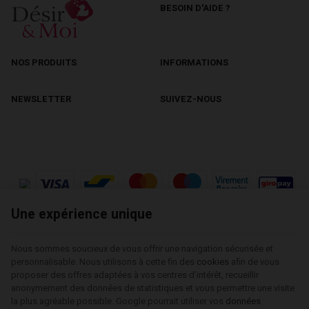
BESOIN D'AIDE ?
NOS PRODUITS
INFORMATIONS
NEWSLETTER
SUIVEZ-NOUS
Une expérience unique
Une expérience unique
Désir & Moi | N° d'entreprise : 0628464384 |
Mentions légales & Contact
|
Nous sommes soucieux de vous offrir une navigation sécurisée et
Nous sommes soucieux de vous offrir une navigation sécurisée et
Conditions générales
personnalisable. Nous utilisons à cette fin des
personnalisable. Nous utilisons à cette fin des
cookies
cookies
afin de vous
afin de vous
Conditions d'utilisation du site web
|
Cookies
|
Données personnelles
|
proposer des offres adaptées à vos centres d’intérêt, recueillir
proposer des offres adaptées à vos centres d’intérêt, recueillir
Traitement de vos données par Google
anonymement des données de statistiques et vous permettre une visite
anonymement des données de statistiques et vous permettre une visite
© Copyright 2026 -
E-net Business
, accélérateur d'e-commerce pour
la plus agréable possible. Google pourrait utiliser vos
la plus agréable possible. Google pourrait utiliser vos
données
données
commerçants, indépendants & PME