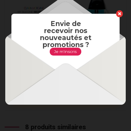
Envie de
recevoir nos
nouveautés et
promotions ?
Je m'inscris
Mon Plug Secret en
Toko Aqua - Lubrifiant à
Silicone - Violet S-M-L
base d'eau 165ML
22,95 €
24,95 €
Voir le produit
Ajouter au panier
8 produits similaires